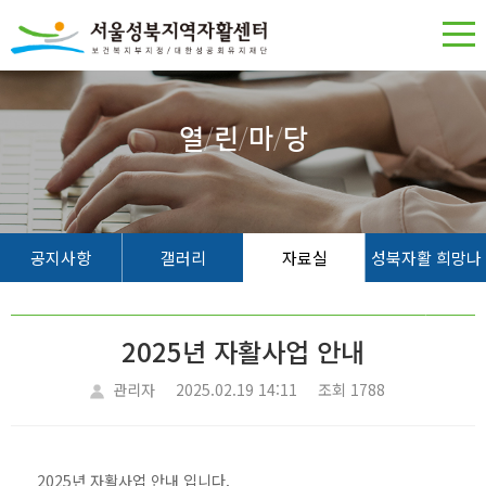
열
/
린
/
마
/
당
공지사항
갤러리
자료실
성북자활 희망나
무
2025년 자활사업 안내
관리자
2025.02.19 14:11
조회 1788
2025년 자활사업 안내 입니다.