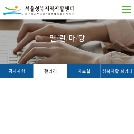
열
/
린
/
마
/
당
공지사항
갤러리
자료실
성북자활 희망나
무